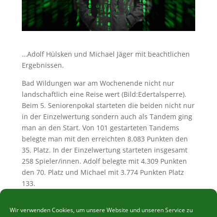
…Adolf Hülsken und Michael Jäger mit beachtlichen
Ergebnissen.
Bad Wildungen war am Wochenende nicht nur
landschaftlich eine Reise wert (Bild:Edertalsperre).
Beim 5. Seniorenpokal starteten die beiden nicht nur
in der Einzelwertung sondern auch als Tandem ging
man an den Start. Von 101 gestarteten Tandems
belegte man mit den erreichten 8.083 Punkten den
35. Platz. In der Einzelwertung starteten insgesamt
258 Spieler/innen. Adolf belegte mit 4.309 Punkten
den 70. Platz und Michael mit 3.774 Punkten Platz
133.
Beide waren sich sicher auch im nächsten Jahr
Wir verwenden Cookies, um unsere Website und unseren Service zu
wieder beim Seniorenpokal anzutreten. Wo dieser